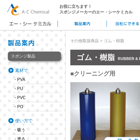
お役に立ちます！
スポンジメーカーのエー・シーケミカル
その他取扱商品 > ゴム・樹脂
ゴム・樹脂
スポンジ製品
RUBBER & 
素材で
■クリーニング用
・PVA
・PU
・PVC
・PO
使い方で
・吸う
・塗る