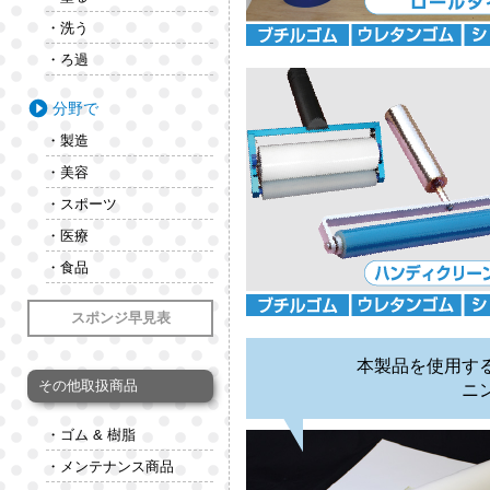
・洗う
・ろ過
分野で
・製造
・美容
・スポーツ
・医療
・食品
スポンジ早見表
本製品を使用す
その他取扱商品
ニ
・ゴム & 樹脂
・メンテナンス商品